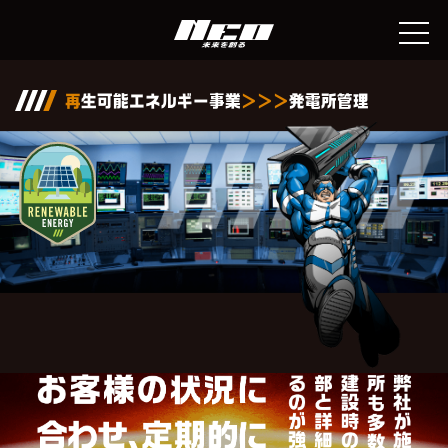
再
⽣可能エネルギー事業
＞＞＞
発電所管理